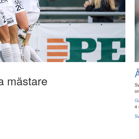
Å
a mästare
Sv
om
Gå
4 
Sv