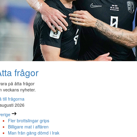
tta frågor
ara på åtta frågor
 veckans nyheter.
 till frågorna
augusti 2026
erige
Fler brottslingar grips
Billigare mat i affären
Man från gäng dömd i Irak