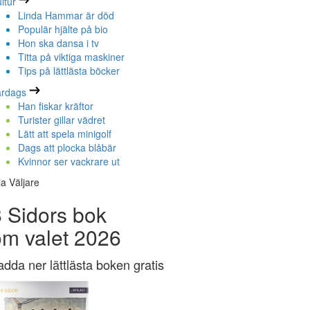
ltur
Linda Hammar är död
Populär hjälte på bio
Hon ska dansa i tv
Titta på viktiga maskiner
Tips på lättlästa böcker
ardags
Han fiskar kräftor
Turister gillar vädret
Lätt att spela minigolf
Dags att plocka blåbär
Kvinnor ser vackrare ut
la Väljare
 Sidors bok
om valet 2026
adda ner lättlästa boken gratis