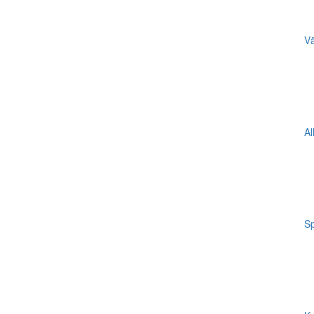
Vä
Al
Sp