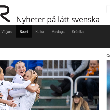
Sö
a Väljare
Sport
Kultur
Vardags
Krönika
Q