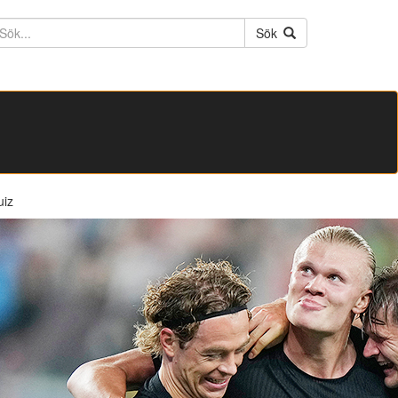
ktext
Sök
uiz