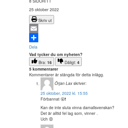
8 SIDOR/TT
25 oktober 2022
Skriv ut
Email
Dela
Vad tycker du om nyheten?
Bra:
16
Dåligt:
4
5 kommentarer
Kommentarer är stängda för detta inlägg.
Örjan Lax
skriver:
25 oktober, 2022 kl. 15:55
Förbannat 🤬❗
Kan de inte sluta vinna damallsvenskan?
Det är alltid fel lag som, vinner .
Uch 😡