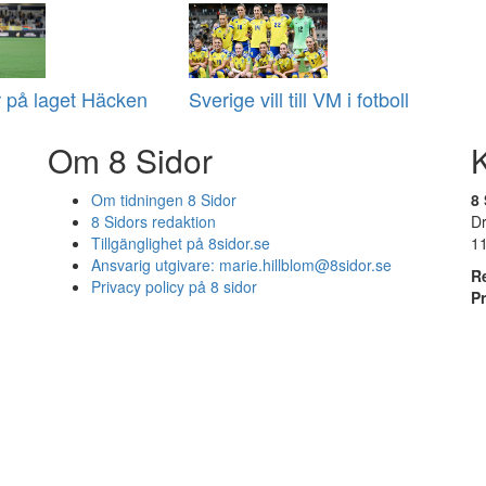
 på laget Häcken
Sverige vill till VM i fotboll
Om 8 Sidor
Om tidningen 8 Sidor
8 
8 Sidors redaktion
D
Tillgänglighet på 8sidor.se
1
Ansvarig utgivare:
marie.hillblom@8sidor.se
R
Privacy policy på 8 sidor
P