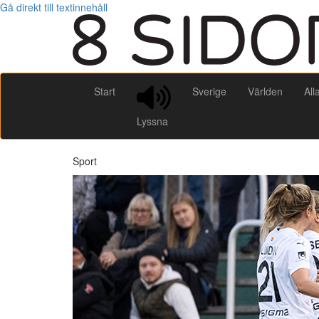
Gå direkt till textinnehåll
Start
Sverige
Världen
All
Lyssna
Sport