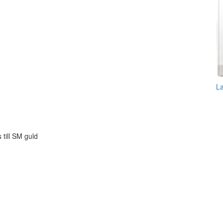
L
 till SM guld