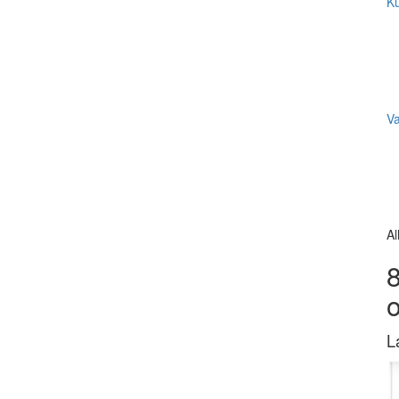
Ku
V
Al
8
L