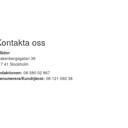
Kontakta oss
Sidor
rakenbergsgatan 39
17 41 Stockholm
edaktionen:
08-580 02 867
renumerera/Kundtjänst:
08-121 060 38