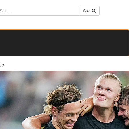
ktext
Sök
uiz