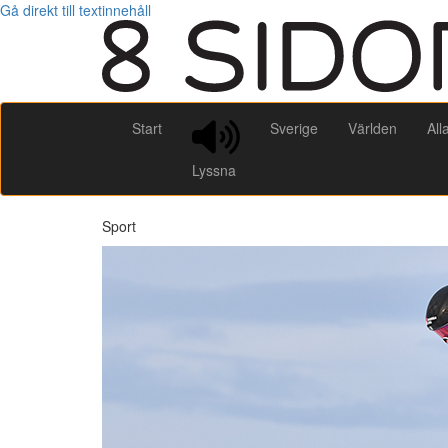
Gå direkt till textinnehåll
Start
Sverige
Världen
All
Lyssna
Sport