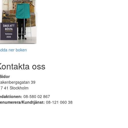
adda ner boken
Kontakta oss
Sidor
rakenbergsgatan 39
17 41 Stockholm
edaktionen:
08-580 02 867
renumerera/Kundtjänst:
08-121 060 38