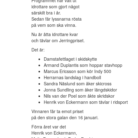
Programmet har valt ut
idrottare som gjort något
särskilt bra i år.
Sedan får lyssnarna rösta
på vem som ska vinna.
Nu är åtta idrottare kvar
och tävlar om Jerringpriset.
Det är:
Damstafettlaget i skidskytte
Armand Duplantis som hoppar stavhopp
Marcus Ericsson som kör Indy 500
Herrarnas landslag i handboll
Sandra Näslund som åker skicross
Jonna Sundling som åker längdskidor
Nils van der Poel som åkte skridskor
Henrik von Eckermann som tävlar i ridsport
Vinnaren får ta emot priset
på den stora galan den 16 januari.
Förra året var det
Henrik von Eckermann,