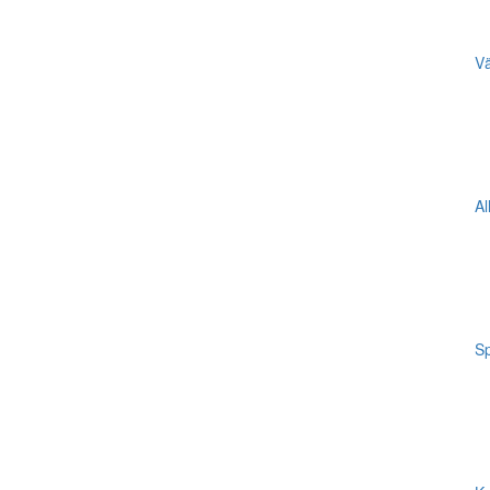
Vä
Al
Sp