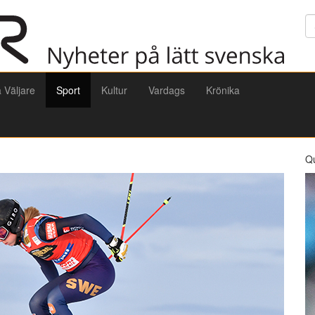
Sö
a Väljare
Sport
Kultur
Vardags
Krönika
Q