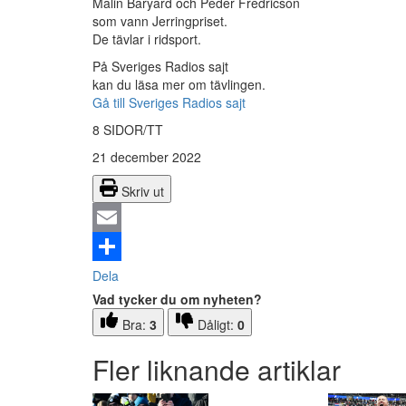
Malin Baryard och Peder Fredricson
som vann Jerringpriset.
De tävlar i ridsport.
På Sveriges Radios sajt
kan du läsa mer om tävlingen.
Gå till Sveriges Radios sajt
8 SIDOR/TT
21 december 2022
Skriv ut
Email
Dela
Vad tycker du om nyheten?
Bra:
3
Dåligt:
0
Fler liknande artiklar