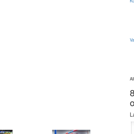
Ku
V
Al
8
L