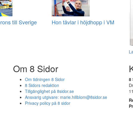
ons till Sverige
Hon tävlar i höjdhopp i VM
L
Om 8 Sidor
Om tidningen 8 Sidor
8 
8 Sidors redaktion
D
Tillgänglighet på 8sidor.se
1
Ansvarig utgivare:
marie.hillblom@8sidor.se
R
Privacy policy på 8 sidor
P