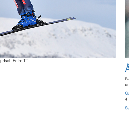
priset. Foto: TT
Å
Sv
om
Gå
4 
Sv