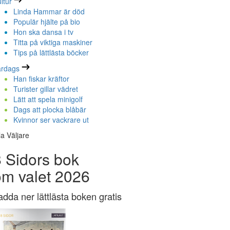
ltur
Linda Hammar är död
Populär hjälte på bio
Hon ska dansa i tv
Titta på viktiga maskiner
Tips på lättlästa böcker
ardags
Han fiskar kräftor
Turister gillar vädret
Lätt att spela minigolf
Dags att plocka blåbär
Kvinnor ser vackrare ut
la Väljare
 Sidors bok
om valet 2026
adda ner lättlästa boken gratis