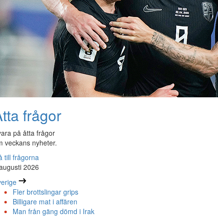
tta frågor
ara på åtta frågor
 veckans nyheter.
 till frågorna
augusti 2026
erige
Fler brottslingar grips
Billigare mat i affären
Man från gäng dömd i Irak