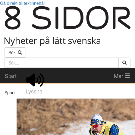
Gå direkt till textinnehåll
Sök
Söktext
Start
Mer
Lyssna
Sport