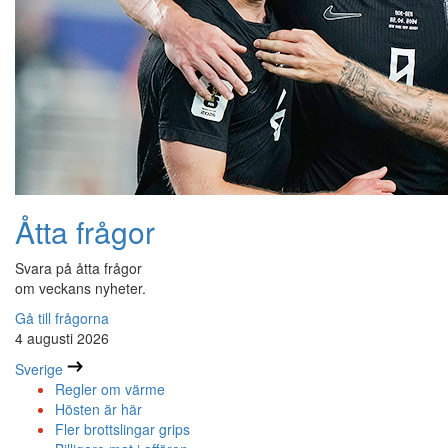
Åtta frågor
Svara på åtta frågor
om veckans nyheter.
Gå till frågorna
4 augusti 2026
Sverige
Regler om värme
Hösten är här
Fler brottslingar grips