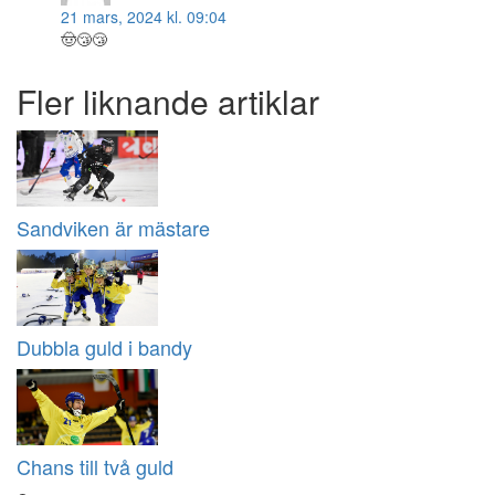
21 mars, 2024 kl. 09:04
🤠😴😴
Fler liknande artiklar
Sandviken är mästare
Dubbla guld i bandy
Chans till två guld