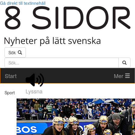
Gå direkt till textinnehåll
Sök
Söktext
Start
Mer
Lyssna
Sport