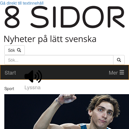
Gå direkt till textinnehåll
Sök
Söktext
Start
Mer
Lyssna
Sport