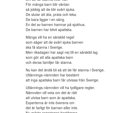
För många barn blir väntan
så jobbig att de blir svårt sjuka.
De slutar att äta, prata och leka.
De bara ligger i en säng.
En del av barnen hamnar på sjukhus.
De barnen har blivit apatiska.
Många vill ha en särskild regel
som säger att de svårt sjuka barnen
ska få stanna i Sverige.
Men riksdagen har sagt nej till en särskild lag
som gör att alla apatiska barn
och deras familjer får stanna.
Nu kan det ändå bli så att de får stanna i Sverige.
Utlännings-nämnden har bestämt
att inga apatiska barn får utvisas från Sverige.
Utlännings-nämnden vill ha tydligare regler.
Nämnden vill veta om det är rätt
att utvisa barn som är apatiska.
Experterna är inte överens om
det är farligt för barnen eller inte.
Nu måste regeringen bestämma