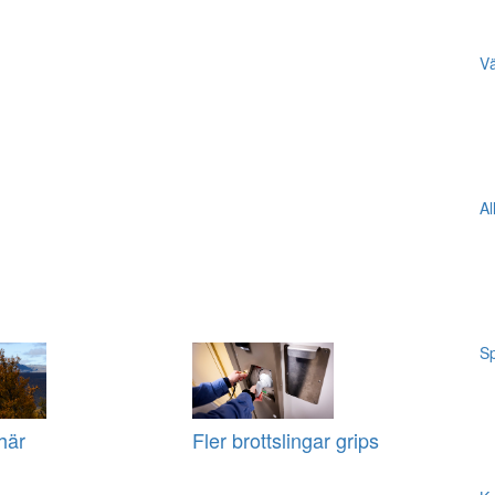
Vä
Al
Sp
här
Fler brottslingar grips