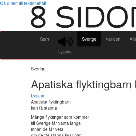
Gå direkt till textinnehåll
Start
Sverige
Världen
All
Lyssna
Sverige
Apatiska flyktingbarn
Lyssna
Apatiska flyktingbarn
kan få stanna
Många flyktingar som kommer
till Sverige får vänta länge
innan de får veta
om de får stanna kvar här.