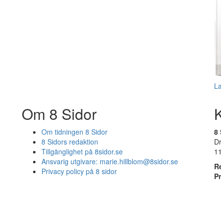
L
Om 8 Sidor
Om tidningen 8 Sidor
8 
8 Sidors redaktion
D
Tillgänglighet på 8sidor.se
1
Ansvarig utgivare:
marie.hillblom@8sidor.se
R
Privacy policy på 8 sidor
P