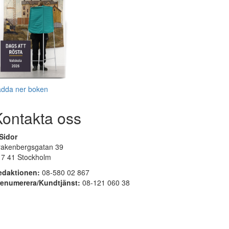
adda ner boken
Kontakta oss
Sidor
rakenbergsgatan 39
17 41 Stockholm
edaktionen:
08-580 02 867
renumerera/Kundtjänst:
08-121 060 38