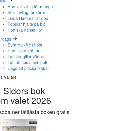
ltur
Hon var viktig för många
Stor tävling för körer
Linda Hammar är död
Populär hjälte på bio
Hon ska dansa i tv
ardags
Dyrare oxfilé i höst
Han fiskar kräftor
Turister gillar vädret
Lätt att spela minigolf
Dags att plocka blåbär
la Väljare
 Sidors bok
om valet 2026
adda ner lättlästa boken gratis