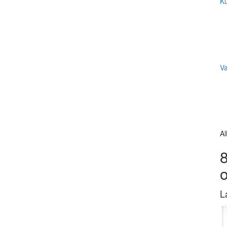
Ku
V
Al
8
L