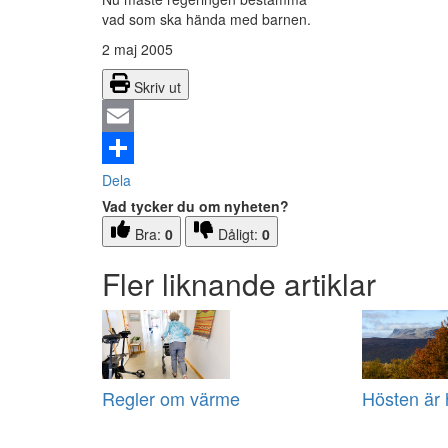
vad som ska hända med barnen.
2 maj 2005
Skriv ut
Email
Dela
Vad tycker du om nyheten?
Bra:
0
Dåligt:
0
Fler liknande artiklar
Regler om värme
Hösten är 