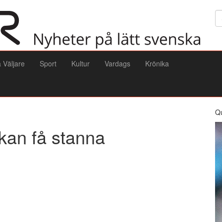
Sö
a Väljare
Sport
Kultur
Vardags
Krönika
Q
 kan få stanna