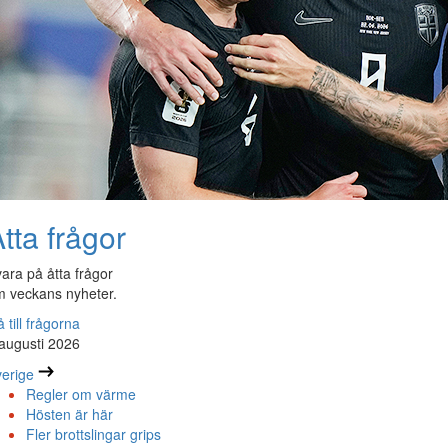
tta frågor
ara på åtta frågor
 veckans nyheter.
 till frågorna
augusti 2026
erige
Regler om värme
Hösten är här
Fler brottslingar grips