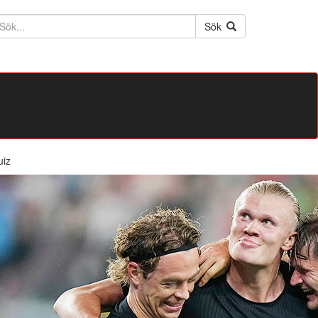
ktext
Sök
uiz