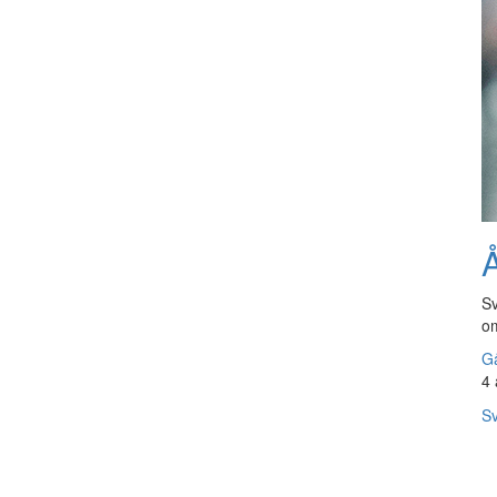
Å
Sv
om
Gå
4 
Sv