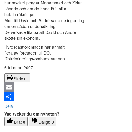
hur mycket pengar Mohammad och Zirian
tjänade och om de hade låtit bli att
betala räkningar.
Men till David och André sade de ingenting
om en sådan undersökning.
De verkade lita på att David och André
skötte sin ekonomi.
Hyresgästföreningen har anmält
flera av företagen till DO,
Diskriminerings-ombudsmannen.
6 februari 2007
Skriv ut
Email
Dela
Vad tycker du om nyheten?
Bra:
0
Dåligt:
0