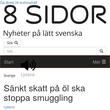
Gå direkt till textinnehåll
Sök
Söktext
Start
Mer
Lyssna
Sverige
Sänkt skatt på öl ska
stoppa smuggling
Lyssna