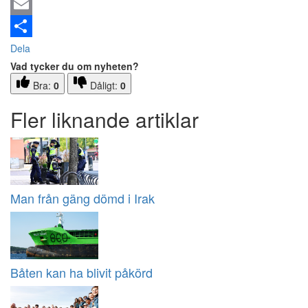
Email
Dela
Vad tycker du om nyheten?
Bra:
0
Dåligt:
0
Fler liknande artiklar
Man från gäng dömd i Irak
Båten kan ha blivit påkörd