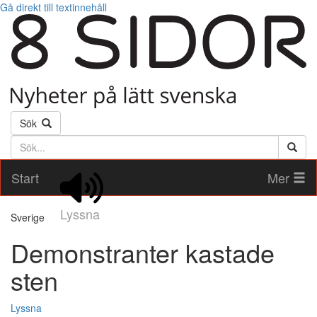
Gå direkt till textinnehåll
Sök
Söktext
Start
Mer
Lyssna
Sverige
Demonstranter kastade
sten
Lyssna