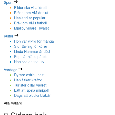
Sport
Bilder ska visa idrott
Bråket om VM är slut
Haaland är populär
Bråk om VM i fotboll
Mjällby vidare i kvalet
Kultur
Hon var viktig för många
Stor tävling för körer
Linda Hammar är död
Populär hjälte på bio
Hon ska dansa i tv
Vardags
Dyrare oxfilé i höst
Han fiskar kräftor
Turister gillar vädret
Lätt att spela minigolf
Dags att plocka blåbär
Alla Väljare
8 Sidors bok