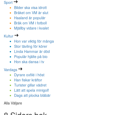
Sport
Bilder ska visa idrott
Bråket om VM är slut
Haaland är populär
Bråk om VM i fotboll
Mjällby vidare i kvalet
Kultur
Hon var viktig för många
Stor tävling för körer
Linda Hammar är död
Populär hjälte på bio
Hon ska dansa i tv
Vardags
Dyrare oxfilé i höst
Han fiskar kräftor
Turister gillar vädret
Lätt att spela minigolf
Dags att plocka blåbär
Alla Väljare
8 Sidors bok