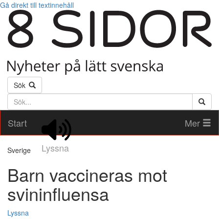
Gå direkt till textinnehåll
Sök
Söktext
Start
Mer
Lyssna
Sverige
Barn vaccineras mot
svininfluensa
Lyssna