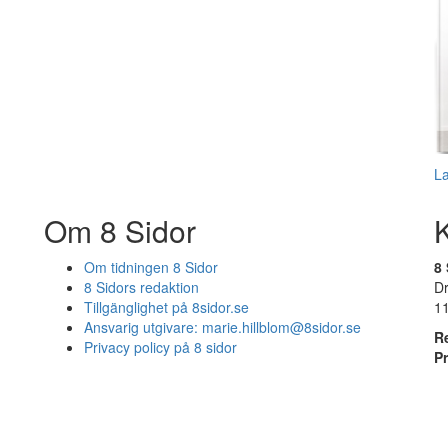
L
Om 8 Sidor
Om tidningen 8 Sidor
8 
8 Sidors redaktion
D
Tillgänglighet på 8sidor.se
1
Ansvarig utgivare:
marie.hillblom@8sidor.se
R
Privacy policy på 8 sidor
P