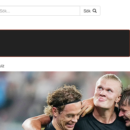
ktext
Sök
uiz