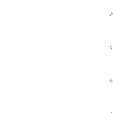
Vä
Al
Sp