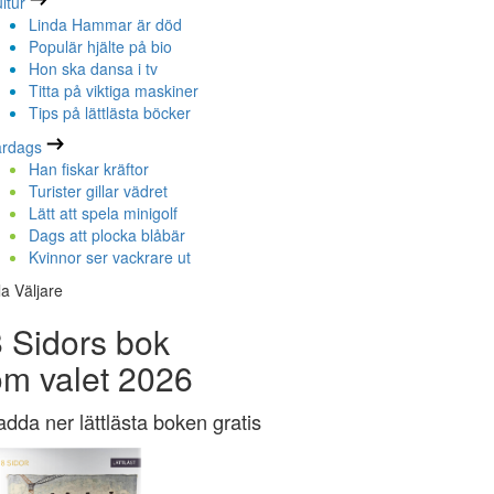
ltur
Linda Hammar är död
Populär hjälte på bio
Hon ska dansa i tv
Titta på viktiga maskiner
Tips på lättlästa böcker
ardags
Han fiskar kräftor
Turister gillar vädret
Lätt att spela minigolf
Dags att plocka blåbär
Kvinnor ser vackrare ut
la Väljare
 Sidors bok
om valet 2026
adda ner lättlästa boken gratis