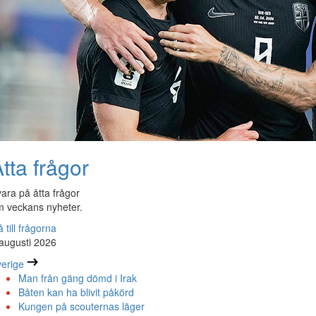
tta frågor
ara på åtta frågor
 veckans nyheter.
 till frågorna
augusti 2026
erige
Man från gäng dömd i Irak
Båten kan ha blivit påkörd
Kungen på scouternas läger