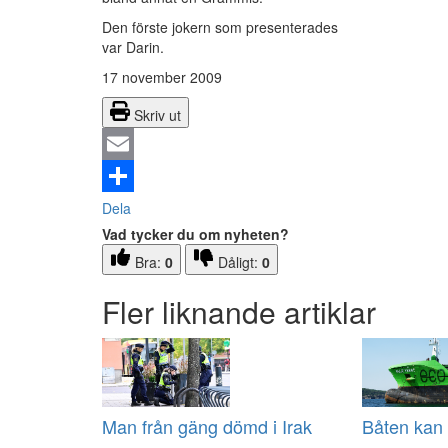
Den förste jokern som presenterades
var Darin.
17 november 2009
Skriv ut
Email
Dela
Vad tycker du om nyheten?
Bra:
0
Dåligt:
0
Fler liknande artiklar
Man från gäng dömd i Irak
Båten kan 