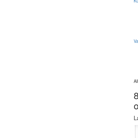
Ku
V
Al
8
L