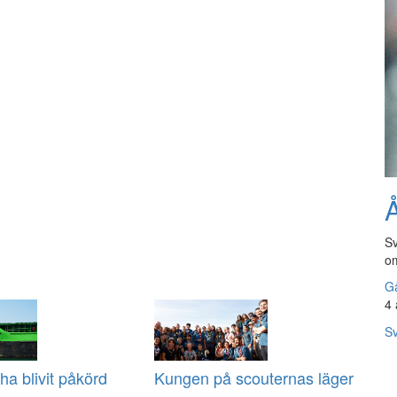
Å
Sv
om
Gå
4 
Sv
ha blivit påkörd
Kungen på scouternas läger