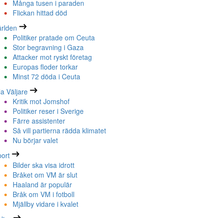
Många tusen i paraden
Flickan hittad död
rlden
Politiker pratade om Ceuta
Stor begravning i Gaza
Attacker mot ryskt företag
Europas floder torkar
Minst 72 döda i Ceuta
la Väljare
Kritik mot Jomshof
Politiker reser i Sverige
Färre assistenter
Så vill partierna rädda klimatet
Nu börjar valet
ort
Bilder ska visa idrott
Bråket om VM är slut
Haaland är populär
Bråk om VM i fotboll
Mjällby vidare i kvalet