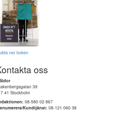
adda ner boken
Kontakta oss
Sidor
rakenbergsgatan 39
17 41 Stockholm
edaktionen:
08-580 02 867
renumerera/Kundtjänst:
08-121 060 38