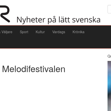
Sö
a Väljare
Sport
Kultur
Vardags
Krönika
Q
i Melodifestivalen