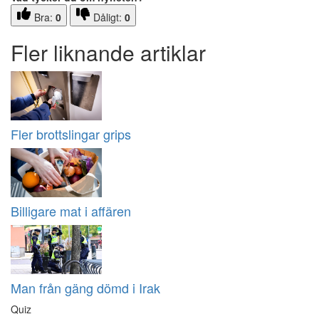
Bra:
0
Dåligt:
0
Fler liknande artiklar
Fler brottslingar grips
Billigare mat i affären
Man från gäng dömd i Irak
Quiz