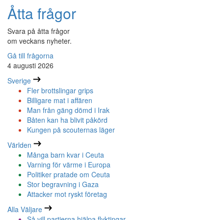
Åtta frågor
Svara på åtta frågor
om veckans nyheter.
Gå till frågorna
4 augusti 2026
Sverige
Fler brottslingar grips
Billigare mat i affären
Man från gäng dömd i Irak
Båten kan ha blivit påkörd
Kungen på scouternas läger
Världen
Många barn kvar i Ceuta
Varning för värme i Europa
Politiker pratade om Ceuta
Stor begravning i Gaza
Attacker mot ryskt företag
Alla Väljare
Så vill partierna hjälpa flyktingar