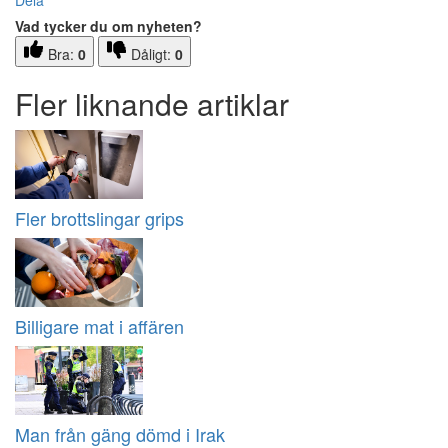
Dela
Vad tycker du om nyheten?
Bra:
0
Dåligt:
0
Fler liknande artiklar
Fler brottslingar grips
Billigare mat i affären
Man från gäng dömd i Irak