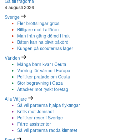
Gå till frågorna
4 augusti 2026
Sverige
Fler brottslingar grips
Billigare mat i affären
Man från gäng dömd i Irak
Båten kan ha blivit påkörd
Kungen på scouternas läger
Världen
Många barn kvar i Ceuta
Varning för värme i Europa
Politiker pratade om Ceuta
Stor begravning i Gaza
Attacker mot ryskt företag
Alla Väljare
Så vill partierna hjälpa flyktingar
Kritik mot Jomshof
Politiker reser i Sverige
Färre assistenter
Så vill partierna rädda klimatet
Sport