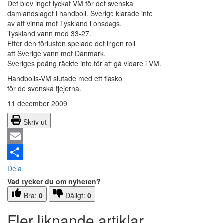
Det blev inget lyckat VM för det svenska
damlandslaget i handboll. Sverige klarade inte
av att vinna mot Tyskland i onsdags.
Tyskland vann med 33-27.
Efter den förlusten spelade det ingen roll
att Sverige vann mot Danmark.
Sveriges poäng räckte inte för att gå vidare i VM.
Handbolls-VM slutade med ett fiasko
för de svenska tjejerna.
11 december 2009
Skriv ut
Email
Dela
Vad tycker du om nyheten?
Bra:
0
Dåligt:
0
Fler liknande artiklar