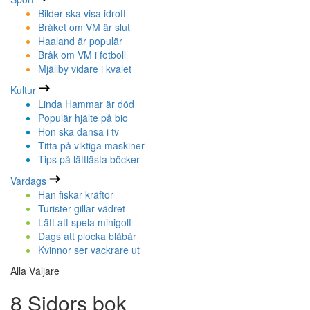
Bilder ska visa idrott
Bråket om VM är slut
Haaland är populär
Bråk om VM i fotboll
Mjällby vidare i kvalet
Kultur
Linda Hammar är död
Populär hjälte på bio
Hon ska dansa i tv
Titta på viktiga maskiner
Tips på lättlästa böcker
Vardags
Han fiskar kräftor
Turister gillar vädret
Lätt att spela minigolf
Dags att plocka blåbär
Kvinnor ser vackrare ut
Alla Väljare
8 Sidors bok