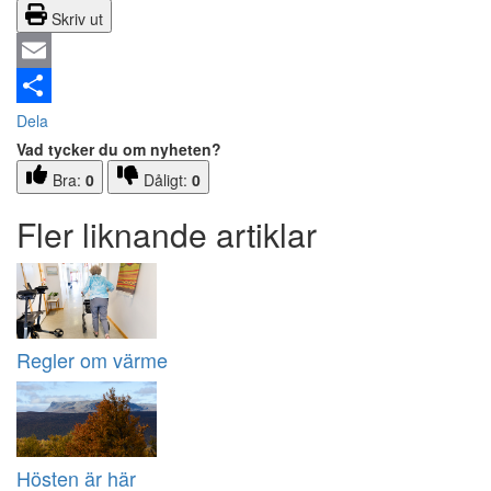
Skriv ut
Email
Dela
Vad tycker du om nyheten?
Bra:
0
Dåligt:
0
Fler liknande artiklar
Regler om värme
Hösten är här