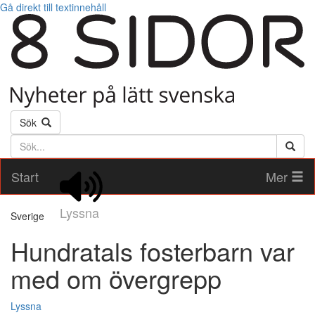
Gå direkt till textinnehåll
Sök
Söktext
Start
Mer
Lyssna
Sverige
Hundratals fosterbarn var
med om övergrepp
Lyssna