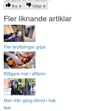
Bra:
0
Dåligt:
0
Fler liknande artiklar
Fler brottslingar grips
Billigare mat i affären
Man från gäng dömd i Irak
Quiz