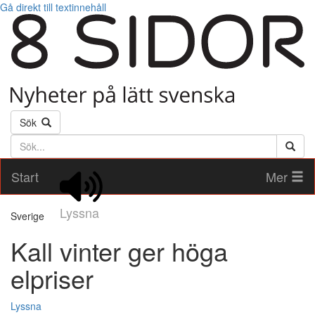
Gå direkt till textinnehåll
Sök
Söktext
Start
Mer
Lyssna
Sverige
Kall vinter ger höga
elpriser
Lyssna