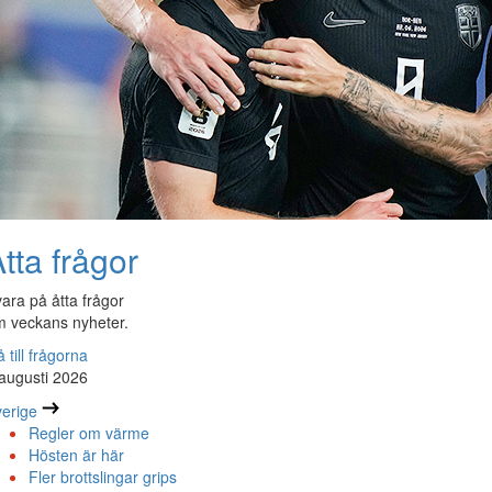
tta frågor
ara på åtta frågor
 veckans nyheter.
 till frågorna
augusti 2026
erige
Regler om värme
Hösten är här
Fler brottslingar grips