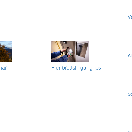
Vä
Al
här
Fler brottslingar grips
Sp