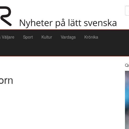
Sö
a Väljare
Sport
Kultur
Vardags
Krönika
Q
orn