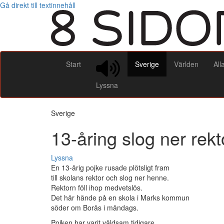
Gå direkt till textinnehåll
Start
Sverige
Världen
All
Lyssna
Sverige
13-åring slog ner rekt
Lyssna
En 13-årig pojke rusade plötsligt fram
till skolans rektor och slog ner henne.
Rektorn föll ihop medvetslös.
Det här hände på en skola i Marks kommun
söder om Borås i måndags.
Pojken har varit våldsam tidigare.