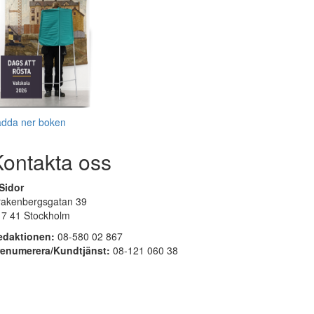
adda ner boken
Kontakta oss
Sidor
rakenbergsgatan 39
17 41 Stockholm
edaktionen:
08-580 02 867
renumerera/Kundtjänst:
08-121 060 38