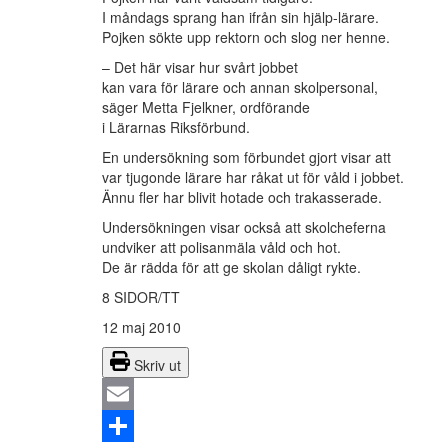
I måndags sprang han ifrån sin hjälp-lärare.
Pojken sökte upp rektorn och slog ner henne.
– Det här visar hur svårt jobbet
kan vara för lärare och annan skolpersonal,
säger Metta Fjelkner, ordförande
i Lärarnas Riksförbund.
En undersökning som förbundet gjort visar att
var tjugonde lärare har råkat ut för våld i jobbet.
Ännu fler har blivit hotade och trakasserade.
Undersökningen visar också att skolcheferna
undviker att polisanmäla våld och hot.
De är rädda för att ge skolan dåligt rykte.
8 SIDOR/TT
12 maj 2010
Skriv ut
Email