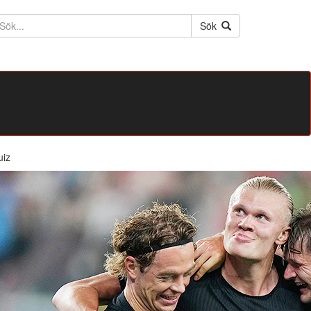
ktext
Sök
uiz