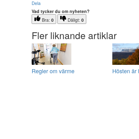
Dela
Vad tycker du om nyheten?
Bra:
0
Dåligt:
0
Fler liknande artiklar
Regler om värme
Hösten är 