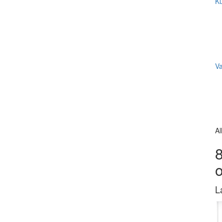
Ku
V
Al
8
L