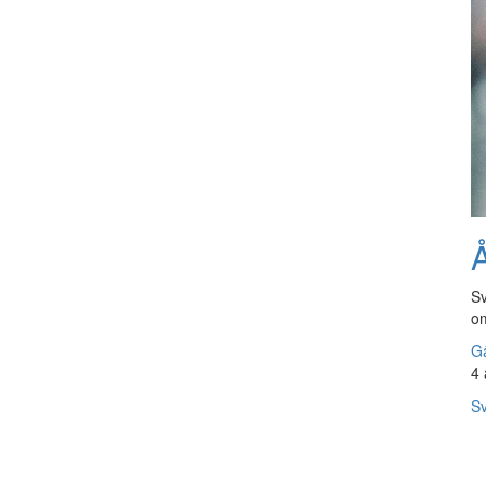
Å
Sv
om
Gå
4 
Sv