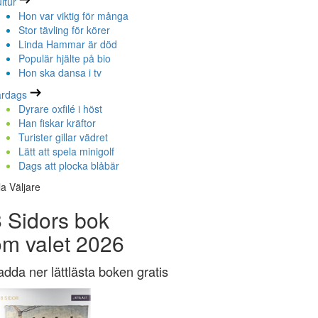
ltur
Hon var viktig för många
Stor tävling för körer
Linda Hammar är död
Populär hjälte på bio
Hon ska dansa i tv
ardags
Dyrare oxfilé i höst
Han fiskar kräftor
Turister gillar vädret
Lätt att spela minigolf
Dags att plocka blåbär
la Väljare
 Sidors bok
om valet 2026
adda ner lättlästa boken gratis