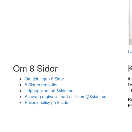
L
Om 8 Sidor
Om tidningen 8 Sidor
8 
8 Sidors redaktion
D
Tillgänglighet på 8sidor.se
1
Ansvarig utgivare:
marie.hillblom@8sidor.se
R
Privacy policy på 8 sidor
P