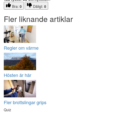
Bra:
0
Dåligt:
0
Fler liknande artiklar
Regler om värme
Hösten är här
Fler brottslingar grips
Quiz