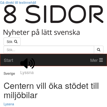
Gå direkt till textinnehåll
Sök
Söktext
Start
Mer
Lyssna
Sverige
Centern vill öka stödet till
miljöbilar
Lyssna