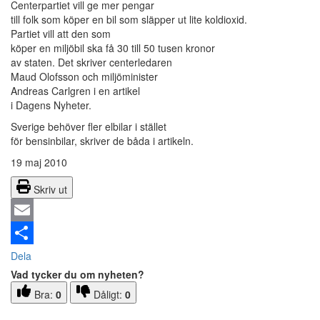
Centerpartiet vill ge mer pengar
till folk som köper en bil som släpper ut lite koldioxid.
Partiet vill att den som
köper en miljöbil ska få 30 till 50 tusen kronor
av staten. Det skriver centerledaren
Maud Olofsson och miljöminister
Andreas Carlgren i en artikel
i Dagens Nyheter.
Sverige behöver fler elbilar i stället
för bensinbilar, skriver de båda i artikeln.
19 maj 2010
Skriv ut
Email
Dela
Vad tycker du om nyheten?
Bra:
0
Dåligt:
0