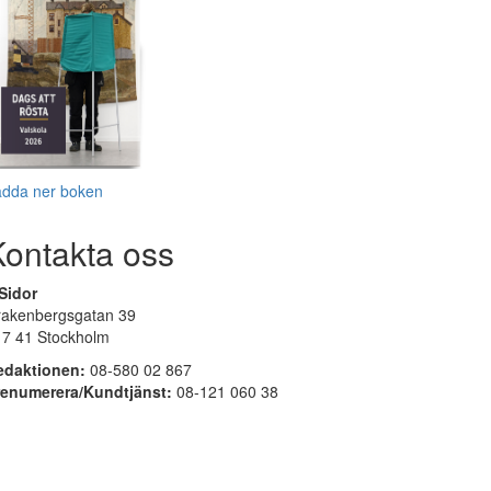
adda ner boken
Kontakta oss
Sidor
rakenbergsgatan 39
17 41 Stockholm
edaktionen:
08-580 02 867
renumerera/Kundtjänst:
08-121 060 38