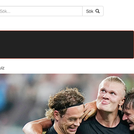
ktext
Sök
uiz