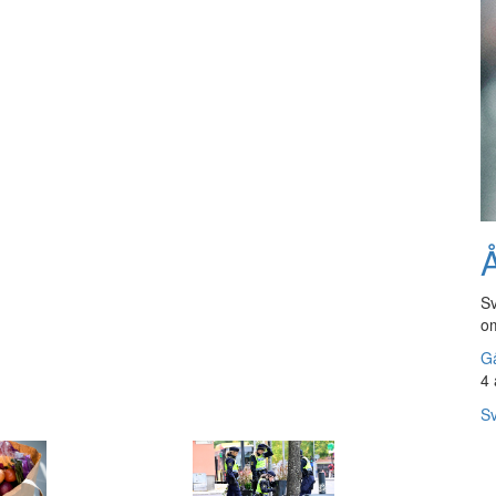
Å
Sv
om
Gå
4 
Sv