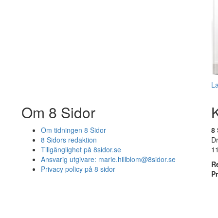
L
Om 8 Sidor
Om tidningen 8 Sidor
8 
8 Sidors redaktion
D
Tillgänglighet på 8sidor.se
1
Ansvarig utgivare:
marie.hillblom@8sidor.se
R
Privacy policy på 8 sidor
P