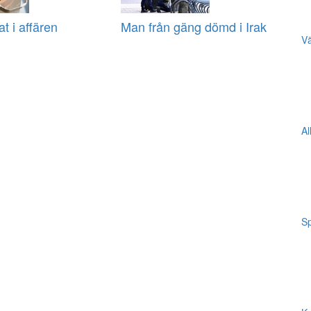
at i affären
Man från gäng dömd i Irak
Vä
Al
Sp