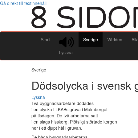
Gå direkt till textinnehåll
Start
Sverige
Världen
All
Lyssna
Sverige
Dödsolycka i svensk 
Lyssna
Två byggnadsarbetare dödades
i en olycka i LKABs gruva i Malmberget
på tisdagen. De två arbetarna satt
i en slags hisskorg. Plötsligt störtade korgen
ner i ett djupt hål i gruvan.
De båda byggnadsarbetarna