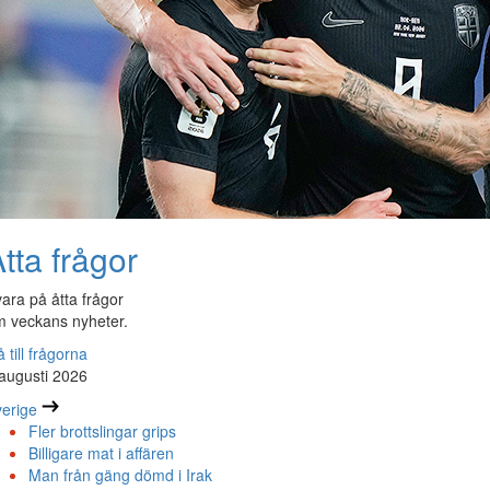
tta frågor
ara på åtta frågor
 veckans nyheter.
 till frågorna
augusti 2026
erige
Fler brottslingar grips
Billigare mat i affären
Man från gäng dömd i Irak