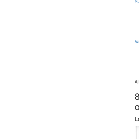
Ku
V
Al
8
L