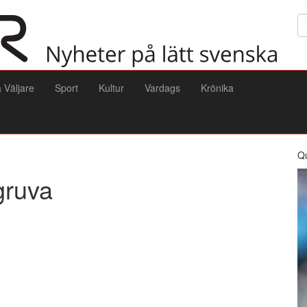
Sö
a Väljare
Sport
Kultur
Vardags
Krönika
Q
gruva