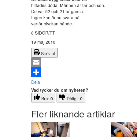
hittades döda. Männen är far och son.
De var 52 och 21 år gamla.
Ingen kan ännu svara på
varför olyckan hände.
8 SIDOR/TT
19 maj 2010
Skriv ut
Email
Dela
Vad tycker du om nyheten?
Bra:
0
Dåligt:
0
Fler liknande artiklar