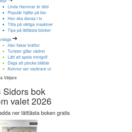
ltur
Linda Hammar är död
Populär hjälte på bio
Hon ska dansa i tv
Titta på viktiga maskiner
Tips på lättlästa böcker
ardags
Han fiskar kräftor
Turister gillar vädret
Lätt att spela minigolf
Dags att plocka blåbär
Kvinnor ser vackrare ut
la Väljare
 Sidors bok
om valet 2026
adda ner lättlästa boken gratis