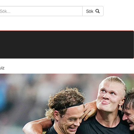
ktext
Sök
uiz