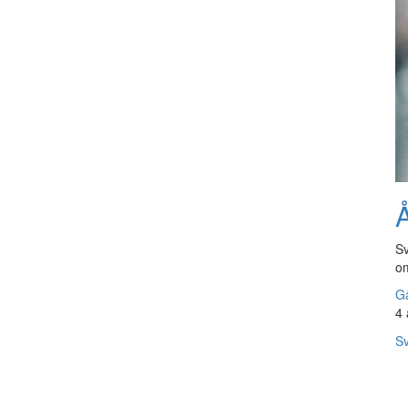
Å
Sv
om
Gå
4 
Sv