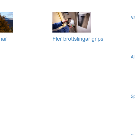
Vä
här
Fler brottslingar grips
Al
Sp