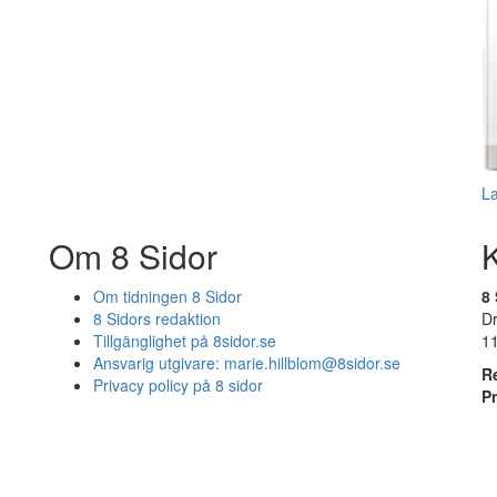
L
Om 8 Sidor
Om tidningen 8 Sidor
8 
8 Sidors redaktion
D
Tillgänglighet på 8sidor.se
1
Ansvarig utgivare:
marie.hillblom@8sidor.se
R
Privacy policy på 8 sidor
P