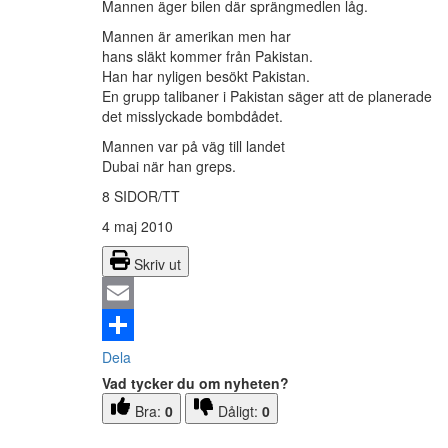
Mannen äger bilen där sprängmedlen låg.
Mannen är amerikan men har
hans släkt kommer från Pakistan.
Han har nyligen besökt Pakistan.
En grupp talibaner i Pakistan säger att de planerade
det misslyckade bombdådet.
Mannen var på väg till landet
Dubai när han greps.
8 SIDOR/TT
4 maj 2010
Skriv ut
Email
Dela
Vad tycker du om nyheten?
Bra:
0
Dåligt:
0