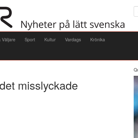
Sö
a Väljare
Sport
Kultur
Vardags
Krönika
Q
rdet misslyckade