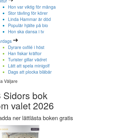
ltur
Hon var viktig för många
Stor tävling för körer
Linda Hammar är död
Populär hjälte på bio
Hon ska dansa i tv
ardags
Dyrare oxfilé i höst
Han fiskar kräftor
Turister gillar vädret
Lätt att spela minigolf
Dags att plocka blåbär
la Väljare
 Sidors bok
om valet 2026
adda ner lättlästa boken gratis