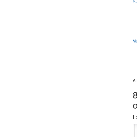
Ku
V
Al
8
L