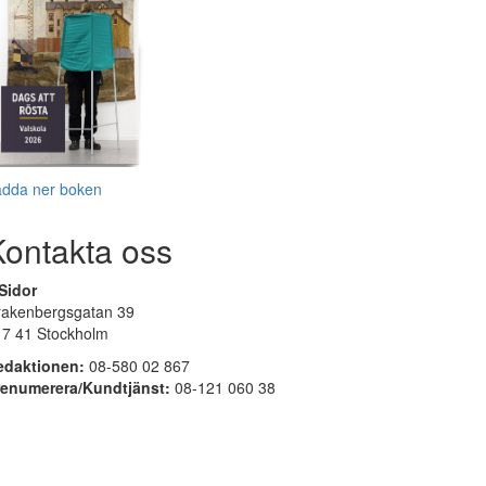
adda ner boken
Kontakta oss
Sidor
rakenbergsgatan 39
17 41 Stockholm
edaktionen:
08-580 02 867
renumerera/Kundtjänst:
08-121 060 38