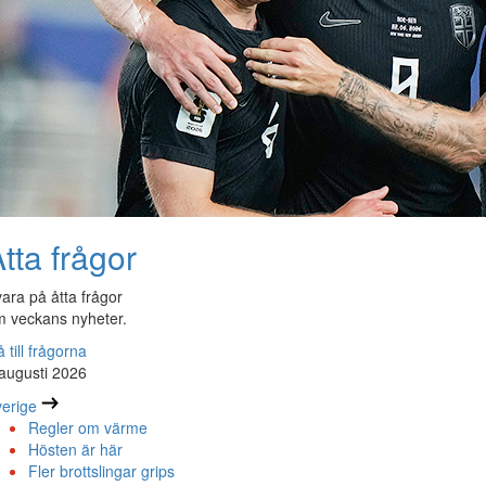
tta frågor
ara på åtta frågor
 veckans nyheter.
 till frågorna
augusti 2026
erige
Regler om värme
Hösten är här
Fler brottslingar grips