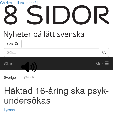
Gå direkt till textinnehåll
Sök
Söktext
Start
Mer
Lyssna
Sverige
Häktad 16-åring ska psyk-
undersökas
Lyssna