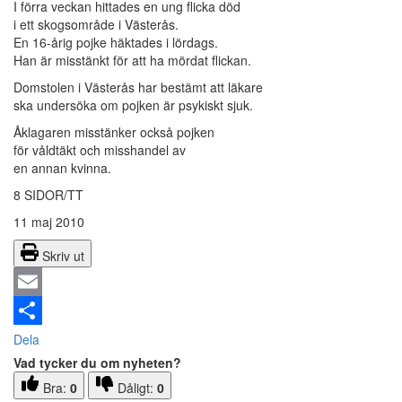
I förra veckan hittades en ung flicka död
i ett skogsområde i Västerås.
En 16-årig pojke häktades i lördags.
Han är misstänkt för att ha mördat flickan.
Domstolen i Västerås har bestämt att läkare
ska undersöka om pojken är psykiskt sjuk.
Åklagaren misstänker också pojken
för våldtäkt och misshandel av
en annan kvinna.
8 SIDOR/TT
11 maj 2010
Skriv ut
Email
Dela
Vad tycker du om nyheten?
Bra:
0
Dåligt:
0