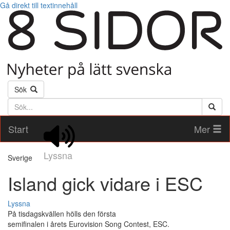
Gå direkt till textinnehåll
Sök
Söktext
Start
Mer
Lyssna
Sverige
Island gick vidare i ESC
Lyssna
På tisdagskvällen hölls den första
semifinalen i årets Eurovision Song Contest, ESC.