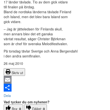
17 länder tävlade. Tio av dem gick vidare
till finalen på lördag.
Bland de nordiska länderna tävlade Finland
och Island, men det blev bara Island som
gick vidare.
– Jag är jätteledsen för Finlands skull,
men annars blev det ett ganska
väntat resultat, säger Christer Björkman
som är chef för svenska Melodifestivalen.
På torsdag tävlar Sverige och Anna Bergendahl
i den andra semifinalen.
26 maj 2010
Skriv ut
Email
Dela
Vad tycker du om nyheten?
Bra:
0
Dåligt:
0