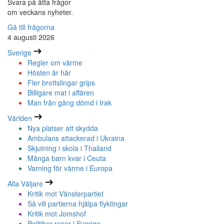
Svara på åtta frågor
om veckans nyheter.
Gå till frågorna
4 augusti 2026
Sverige
Regler om värme
Hösten är här
Fler brottslingar grips
Billigare mat i affären
Man från gäng dömd i Irak
Världen
Nya platser att skydda
Ambulans attackerad i Ukraina
Skjutning i skola i Thailand
Många barn kvar i Ceuta
Varning för värme i Europa
Alla Väljare
Kritik mot Vänsterpartiet
Så vill partierna hjälpa flyktingar
Kritik mot Jomshof
Politiker reser i Sverige