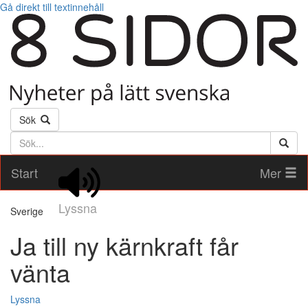
Gå direkt till textinnehåll
Sök
Söktext
Start
Mer
Lyssna
Sverige
Ja till ny kärnkraft får
vänta
Lyssna