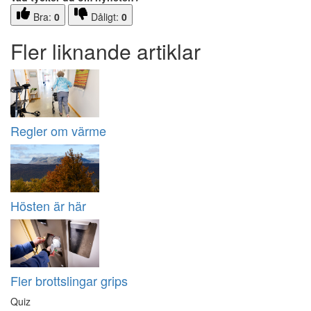
Bra:
0
Dåligt:
0
Fler liknande artiklar
Regler om värme
Hösten är här
Fler brottslingar grips
Quiz