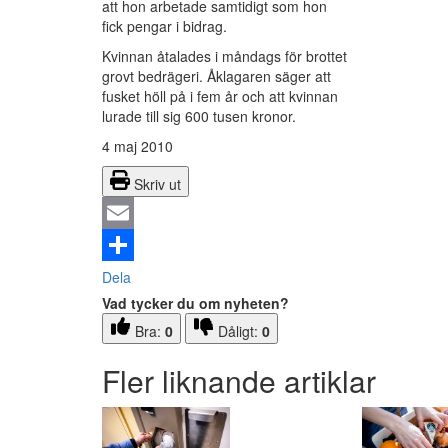
att hon arbetade samtidigt som hon
fick pengar i bidrag.
Kvinnan åtalades i måndags för brottet
grovt bedrägeri. Åklagaren säger att
fusket höll på i fem år och att kvinnan
lurade till sig 600 tusen kronor.
4 maj 2010
Skriv ut
Email
Dela
Vad tycker du om nyheten?
Bra:
0
Dåligt:
0
Fler liknande artiklar