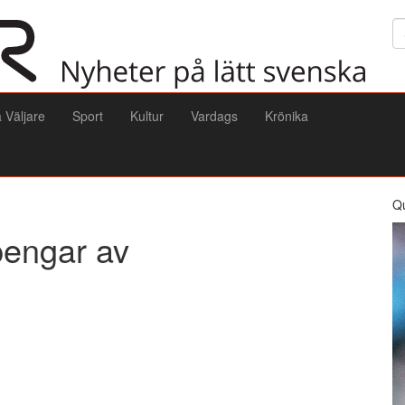
Sö
a Väljare
Sport
Kultur
Vardags
Krönika
Q
 pengar av