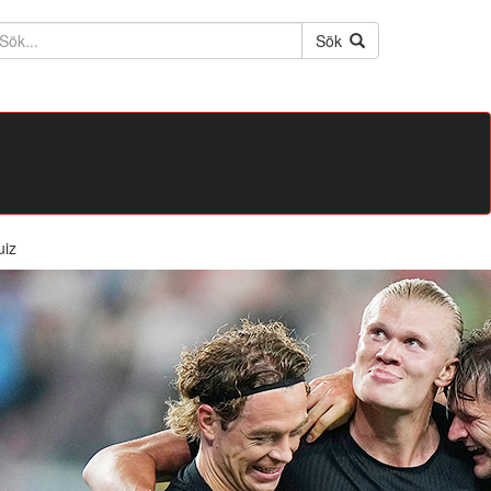
ktext
Sök
uiz