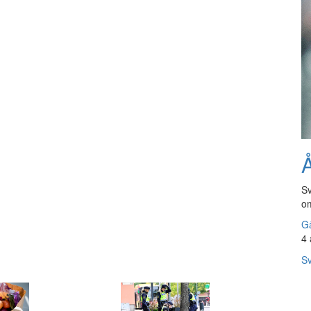
Å
Sv
om
Gå
4 
Sv