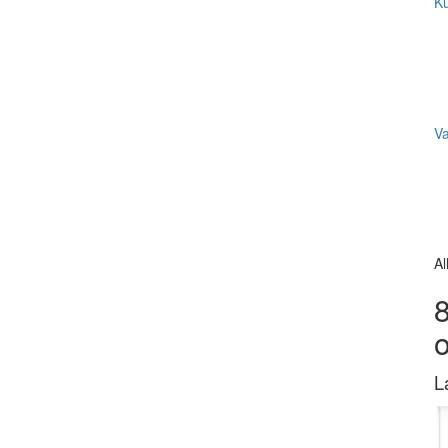
Ku
V
Al
8
L