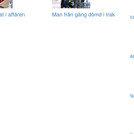
at i affären
Man från gäng dömd i Irak
Vä
Al
Sp