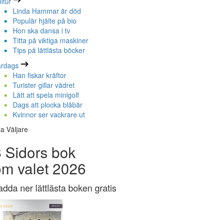
ltur
Linda Hammar är död
Populär hjälte på bio
Hon ska dansa i tv
Titta på viktiga maskiner
Tips på lättlästa böcker
ardags
Han fiskar kräftor
Turister gillar vädret
Lätt att spela minigolf
Dags att plocka blåbär
Kvinnor ser vackrare ut
la Väljare
 Sidors bok
om valet 2026
adda ner lättlästa boken gratis