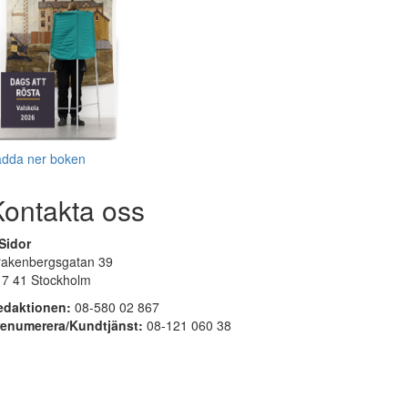
adda ner boken
Kontakta oss
Sidor
rakenbergsgatan 39
17 41 Stockholm
edaktionen:
08-580 02 867
renumerera/Kundtjänst:
08-121 060 38