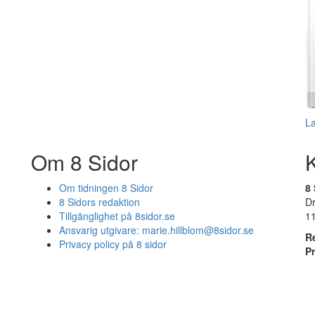
L
Om 8 Sidor
Om tidningen 8 Sidor
8 
8 Sidors redaktion
D
Tillgänglighet på 8sidor.se
1
Ansvarig utgivare:
marie.hillblom@8sidor.se
R
Privacy policy på 8 sidor
P