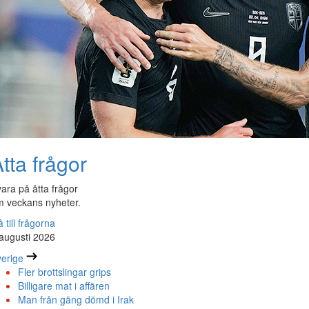
tta frågor
ara på åtta frågor
 veckans nyheter.
 till frågorna
augusti 2026
erige
Fler brottslingar grips
Billigare mat i affären
Man från gäng dömd i Irak