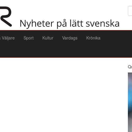
Sö
a Väljare
Sport
Kultur
Vardags
Krönika
Q