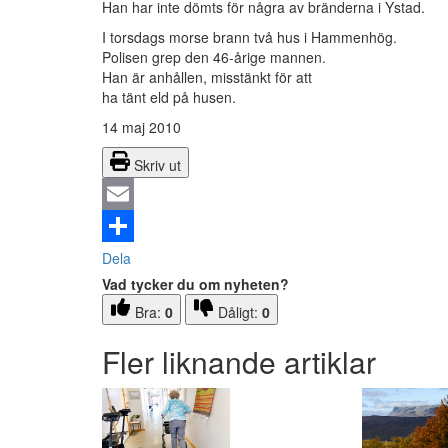
Han har inte dömts för några av bränderna i Ystad.
I torsdags morse brann två hus i Hammenhög.
Polisen grep den 46-årige mannen.
Han är anhållen, misstänkt för att
ha tänt eld på husen.
14 maj 2010
Skriv ut
Email
Dela
Vad tycker du om nyheten?
Bra:
0
Dåligt:
0
Fler liknande artiklar