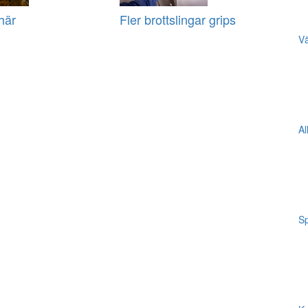
här
Fler brottslingar grips
Vä
Al
Sp