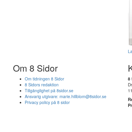
L
Om 8 Sidor
Om tidningen 8 Sidor
8 
8 Sidors redaktion
D
Tillgänglighet på 8sidor.se
1
Ansvarig utgivare:
marie.hillblom@8sidor.se
R
Privacy policy på 8 sidor
P