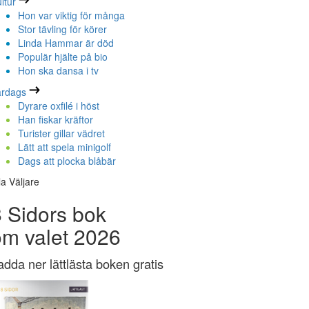
ltur
Hon var viktig för många
Stor tävling för körer
Linda Hammar är död
Populär hjälte på bio
Hon ska dansa i tv
ardags
Dyrare oxfilé i höst
Han fiskar kräftor
Turister gillar vädret
Lätt att spela minigolf
Dags att plocka blåbär
la Väljare
 Sidors bok
om valet 2026
adda ner lättlästa boken gratis