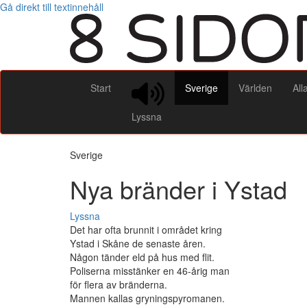
Gå direkt till textinnehåll
Start
Sverige
Världen
All
Lyssna
Sverige
Nya bränder i Ystad
Lyssna
Det har ofta brunnit i området kring
Ystad i Skåne de senaste åren.
Någon tänder eld på hus med flit.
Poliserna misstänker en 46-årig man
för flera av bränderna.
Mannen kallas gryningspyromanen.