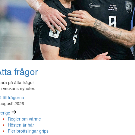
tta frågor
ara på åtta frågor
 veckans nyheter.
 till frågorna
augusti 2026
erige
Regler om värme
Hösten är här
Fler brottslingar grips