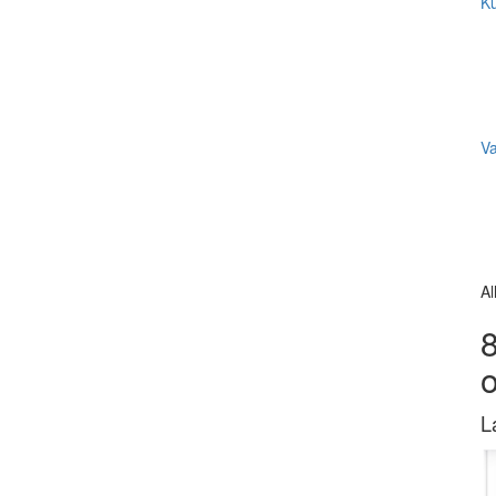
Ku
V
Al
8
L