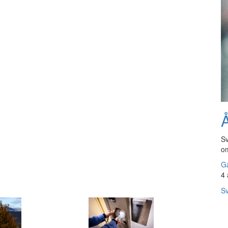
Å
Sv
om
Gå
4 
Sv