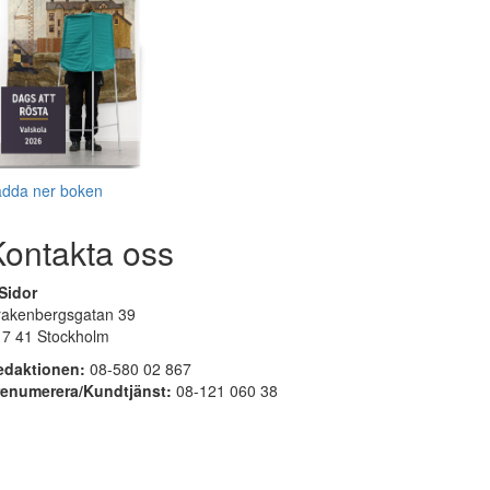
adda ner boken
Kontakta oss
Sidor
rakenbergsgatan 39
17 41 Stockholm
edaktionen:
08-580 02 867
renumerera/Kundtjänst:
08-121 060 38