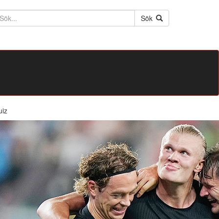
ktext
Sök
uiz