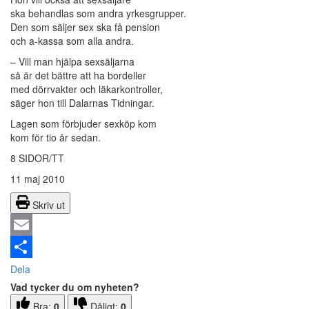
ska behandlas som andra yrkesgrupper.
Den som säljer sex ska få pension
och a-kassa som alla andra.
– Vill man hjälpa sexsäljarna
så är det bättre att ha bordeller
med dörrvakter och läkarkontroller,
säger hon till Dalarnas Tidningar.
Lagen som förbjuder sexköp kom
kom för tio år sedan.
8 SIDOR/TT
11 maj 2010
Skriv ut
Email
Dela
Vad tycker du om nyheten?
Bra:
0
Dåligt:
0