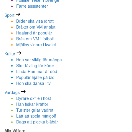
Politiker reser i Sverige
Färre assistenter
Sport
Bilder ska visa idrott
Bråket om VM är slut
Haaland är populär
Bråk om VM i fotboll
Mjällby vidare i kvalet
Kultur
Hon var viktig för många
Stor tävling för körer
Linda Hammar är död
Populär hjälte på bio
Hon ska dansa i tv
Vardags
Dyrare oxfilé i höst
Han fiskar kräftor
Turister gillar vädret
Lätt att spela minigolf
Dags att plocka blåbär
Alla Väljare