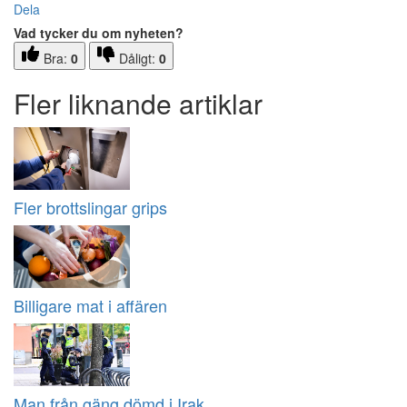
Dela
Vad tycker du om nyheten?
Bra:
0
Dåligt:
0
Fler liknande artiklar
Fler brottslingar grips
Billigare mat i affären
Man från gäng dömd i Irak