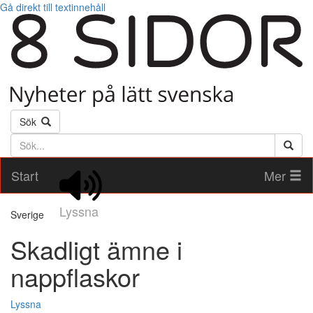
Gå direkt till textinnehåll
Sök
Söktext
Start
Mer
Lyssna
Sverige
Skadligt ämne i
nappflaskor
Lyssna