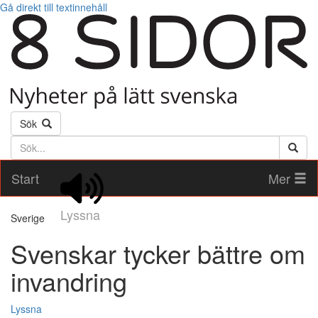
Gå direkt till textinnehåll
Sök
Söktext
Start
Mer
Lyssna
Sverige
Svenskar tycker bättre om
invandring
Lyssna