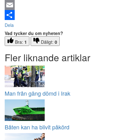
Email
Dela
Vad tycker du om nyheten?
Bra:
1
Dåligt:
0
Fler liknande artiklar
Man från gäng dömd i Irak
Båten kan ha blivit påkörd