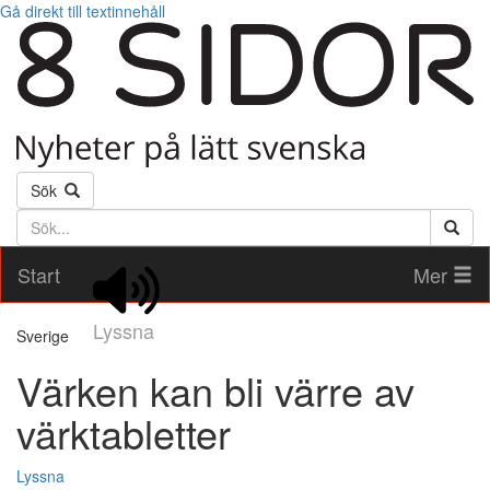
Gå direkt till textinnehåll
Sök
Söktext
Start
Mer
Lyssna
Sverige
Värken kan bli värre av
värktabletter
Lyssna