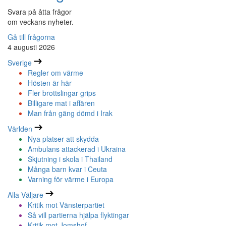
Svara på åtta frågor
om veckans nyheter.
Gå till frågorna
4 augusti 2026
Sverige
Regler om värme
Hösten är här
Fler brottslingar grips
Billigare mat i affären
Man från gäng dömd i Irak
Världen
Nya platser att skydda
Ambulans attackerad i Ukraina
Skjutning i skola i Thailand
Många barn kvar i Ceuta
Varning för värme i Europa
Alla Väljare
Kritik mot Vänsterpartiet
Så vill partierna hjälpa flyktingar
Kritik mot Jomshof