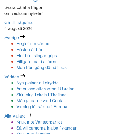
Svara på åtta frågor
om veckans nyheter.
Gå till frågorna
4 augusti 2026
Sverige
Regler om värme
Hösten är här
Fler brottslingar grips
Billigare mat i affären
Man från gäng dömd i Irak
Världen
Nya platser att skydda
Ambulans attackerad i Ukraina
Skjutning i skola i Thailand
Många barn kvar i Ceuta
Varning för värme i Europa
Alla Väljare
Kritik mot Vänsterpartiet
Så vill partierna hjälpa flyktingar
Kritik mot Jomshof