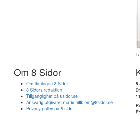
L
Om 8 Sidor
Om tidningen 8 Sidor
8 
8 Sidors redaktion
D
Tillgänglighet på 8sidor.se
1
Ansvarig utgivare:
marie.hillblom@8sidor.se
R
Privacy policy på 8 sidor
P