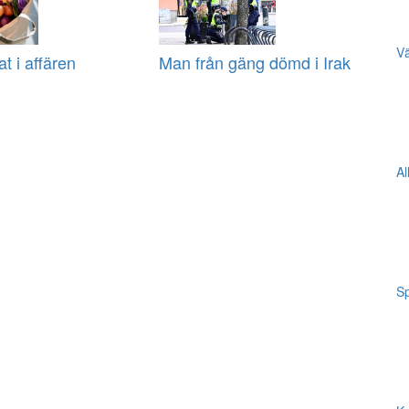
Vä
at i affären
Man från gäng dömd i Irak
Al
Sp