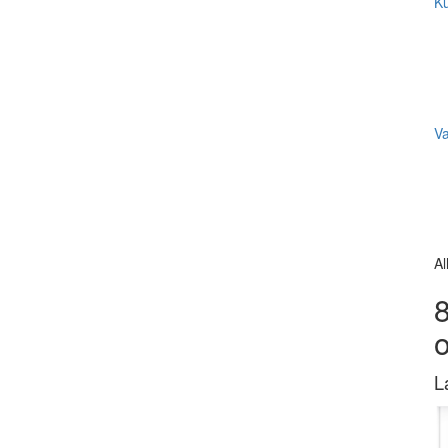
Ku
V
Al
8
L