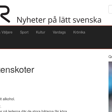
Sö
a Väljare
Sport
Kultur
Vardags
Krönika
Q
enskoter
t alkohol.
.
r på lederna där de stora båtarna får köra.