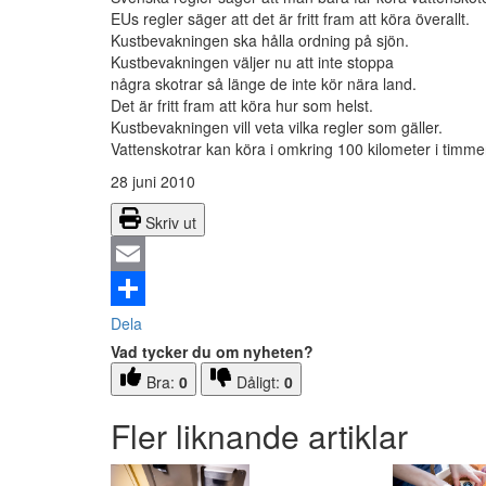
EUs regler säger att det är fritt fram att köra överallt.
Kustbevakningen ska hålla ordning på sjön.
Kustbevakningen väljer nu att inte stoppa
några skotrar så länge de inte kör nära land.
Det är fritt fram att köra hur som helst.
Kustbevakningen vill veta vilka regler som gäller.
Vattenskotrar kan köra i omkring 100 kilometer i timme
28 juni 2010
Skriv ut
Email
Dela
Vad tycker du om nyheten?
Bra:
0
Dåligt:
0
Fler liknande artiklar