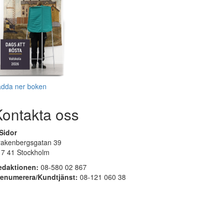
adda ner boken
Kontakta oss
Sidor
rakenbergsgatan 39
17 41 Stockholm
edaktionen:
08-580 02 867
renumerera/Kundtjänst:
08-121 060 38