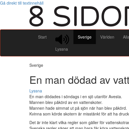
Gå direkt till textinnehåll
Start
Sverige
Världen
All
Lyssna
Sverige
En man dödad av vatt
Lyssna
En man dödades i söndags i en sjö utanför Avesta.
Mannen blev påkörd av en vattenskoter.
Mannen hade simmat ut på sjön när han blev påkörd.
Kvinna som körde skotern är misstänkt för att ha drucki
Det är inte klart vilka regler som gäller för vattenskotrar
Svenska regler säger att man bara får köra vattenskote