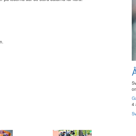
n.
Å
Sv
om
Gå
4 
Sv