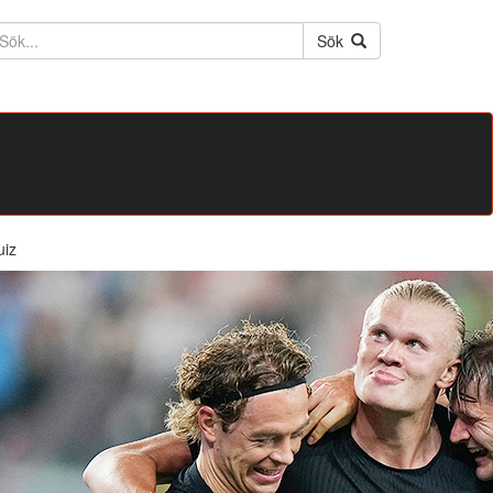
ktext
Sök
uiz