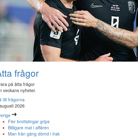
tta frågor
ara på åtta frågor
 veckans nyheter.
 till frågorna
augusti 2026
erige
Fler brottslingar grips
Billigare mat i affären
Man från gäng dömd i Irak