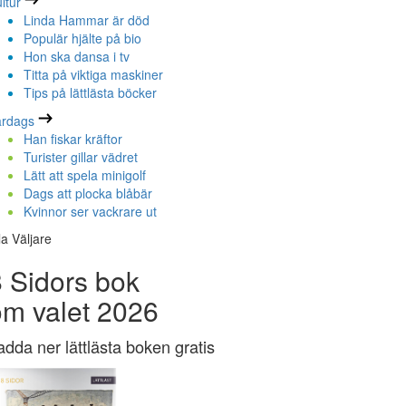
ltur
Linda Hammar är död
Populär hjälte på bio
Hon ska dansa i tv
Titta på viktiga maskiner
Tips på lättlästa böcker
ardags
Han fiskar kräftor
Turister gillar vädret
Lätt att spela minigolf
Dags att plocka blåbär
Kvinnor ser vackrare ut
la Väljare
 Sidors bok
om valet 2026
adda ner lättlästa boken gratis