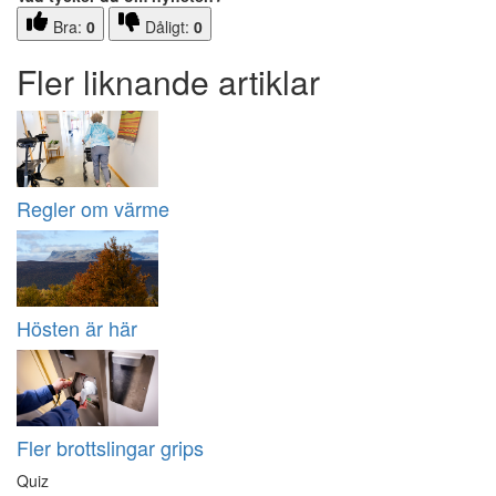
Bra:
0
Dåligt:
0
Fler liknande artiklar
Regler om värme
Hösten är här
Fler brottslingar grips
Quiz