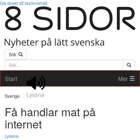
Gå direkt till textinnehåll
Sök
Söktext
Start
Mer
Lyssna
Sverige
Få handlar mat på
internet
Lyssna