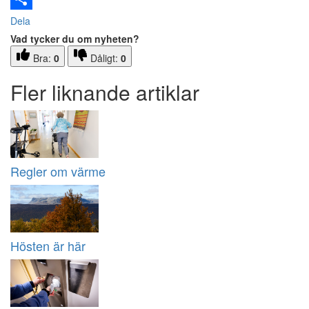
Dela
Vad tycker du om nyheten?
Bra:
0
Dåligt:
0
Fler liknande artiklar
Regler om värme
Hösten är här