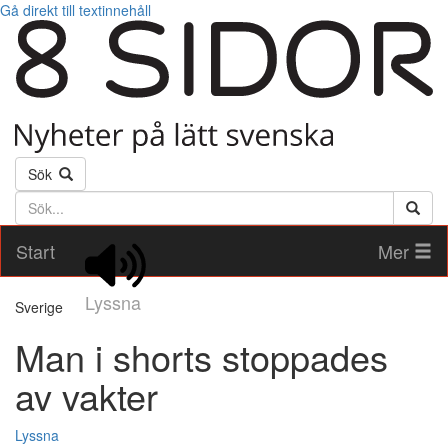
Gå direkt till textinnehåll
Sök
Söktext
Start
Mer
Lyssna
Sverige
Man i shorts stoppades
av vakter
Lyssna