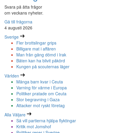
Svara på åtta frågor
om veckans nyheter.
Gå till frågorna
4 augusti 2026
Sverige
Fler brottslingar grips
Billigare mat i affären
Man från gäng dömd i Irak
Båten kan ha blivit påkörd
Kungen på scouternas läger
Världen
Många barn kvar i Ceuta
Varning för värme i Europa
Politiker pratade om Ceuta
Stor begravning i Gaza
Attacker mot ryskt företag
Alla Väljare
Så vill partierna hjälpa flyktingar
Kritik mot Jomshof
Politiker reser i Sverige