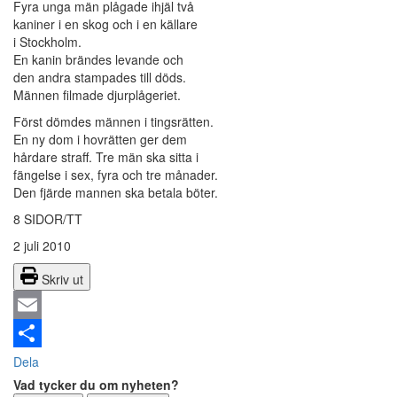
Fyra unga män plågade ihjäl två
kaniner i en skog och i en källare
i Stockholm.
En kanin brändes levande och
den andra stampades till döds.
Männen filmade djurplågeriet.
Först dömdes männen i tingsrätten.
En ny dom i hovrätten ger dem
hårdare straff. Tre män ska sitta i
fängelse i sex, fyra och tre månader.
Den fjärde mannen ska betala böter.
8 SIDOR/TT
2 juli 2010
Skriv ut
Email
Dela
Vad tycker du om nyheten?