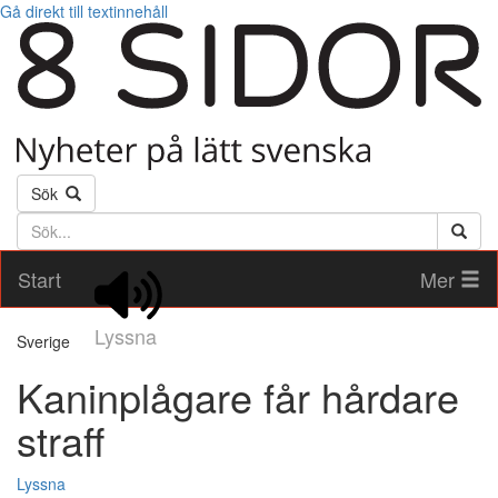
Gå direkt till textinnehåll
Sök
Söktext
Start
Mer
Lyssna
Sverige
Kaninplågare får hårdare
straff
Lyssna