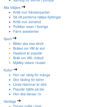
Varning för värme i Europa
Alla Väljare
Kritik mot Vänsterpartiet
Så vill partierna hjälpa flyktingar
Kritik mot Jomshof
Politiker reser i Sverige
Färre assistenter
Sport
Bilder ska visa idrott
Bråket om VM är slut
Haaland är populär
Bråk om VM i fotboll
Mjällby vidare i kvalet
Kultur
Hon var viktig för många
Stor tävling för körer
Linda Hammar är död
Populär hjälte på bio
Hon ska dansa i tv
Vardags
Dyrare oxfilé i höst