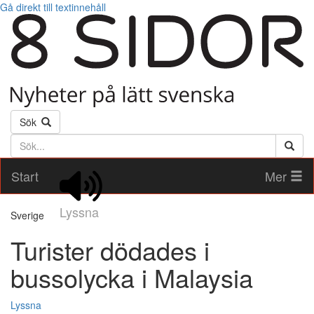
Gå direkt till textinnehåll
Sök
Söktext
Start
Mer
Lyssna
Sverige
Turister dödades i
bussolycka i Malaysia
Lyssna