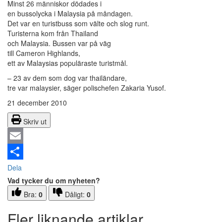
Minst 26 människor dödades i
en bussolycka i Malaysia på måndagen.
Det var en turistbuss som välte och slog runt.
Turisterna kom från Thailand
och Malaysia. Bussen var på väg
till Cameron Highlands,
ett av Malaysias populäraste turistmål.
– 23 av dem som dog var thailändare,
tre var malaysier, säger polischefen Zakaria Yusof.
21 december 2010
Skriv ut
Email
Dela
Vad tycker du om nyheten?
Bra:
0
Dåligt:
0
Fler liknande artiklar