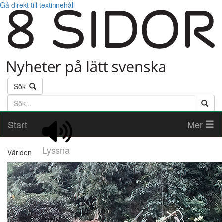
Gå direkt till textinnehåll
Sök
Söktext
Start
Mer
Lyssna
Världen