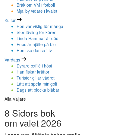
Bråk om VM i fotboll
Mjällby vidare i kvalet
Kultur
Hon var viktig för många
Stor tävling för körer
Linda Hammar är död
Populär hjälte på bio
Hon ska dansa i tv
Vardags
Dyrare oxfilé i höst
Han fiskar kräftor
Turister gillar vädret
Lätt att spela minigolf
Dags att plocka blåbär
Alla Väljare
8 Sidors bok
om valet 2026
Ladda ner lättlästa boken gratis