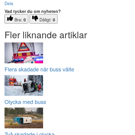
Dela
Vad tycker du om nyheten?
Bra:
0
Dåligt:
0
Fler liknande artiklar
Flera skadade när buss välte
Olycka med buss
Två skadade i olycka