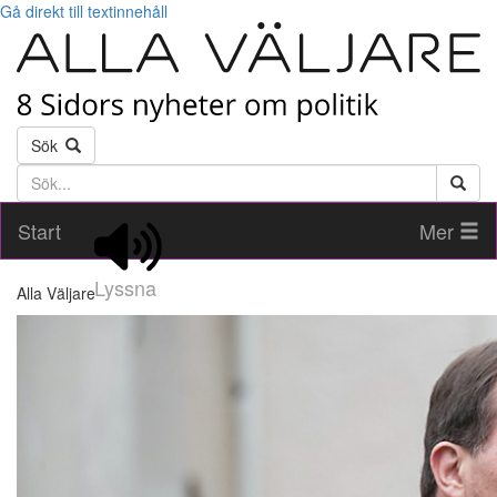
Gå direkt till textinnehåll
Sök
Söktext
Start
Mer
Lyssna
Alla Väljare