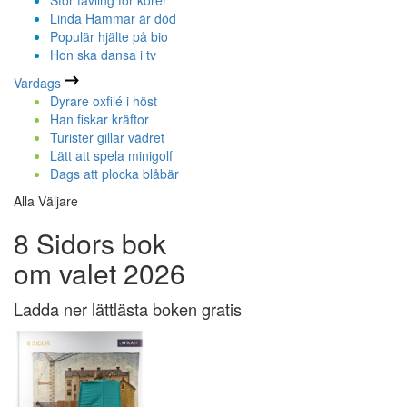
Stor tävling för körer
Linda Hammar är död
Populär hjälte på bio
Hon ska dansa i tv
Vardags
Dyrare oxfilé i höst
Han fiskar kräftor
Turister gillar vädret
Lätt att spela minigolf
Dags att plocka blåbär
Alla Väljare
8 Sidors bok
om valet 2026
Ladda ner lättlästa boken gratis