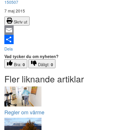
150507
7 maj 2015
Skriv ut
Email
Dela
Vad tycker du om nyheten?
Bra:
0
Dåligt:
0
Fler liknande artiklar
Regler om värme