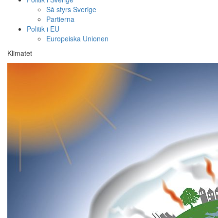
Så styrs Sverige
Partierna
Politik i EU
Europeiska Unionen
Klimatet