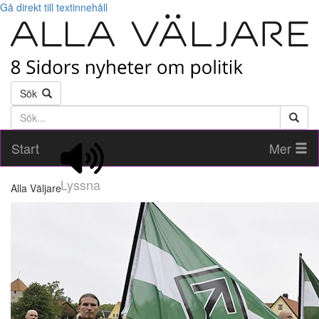
Gå direkt till textinnehåll
Sök
Söktext
Start
Mer
Lyssna
Alla Väljare