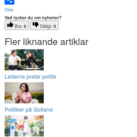
Dela
Vad tycker du om nyheten?
Bra:
0
Dåligt:
0
Fler liknande artiklar
Ledarna pratar politik
Politiker på Gotland