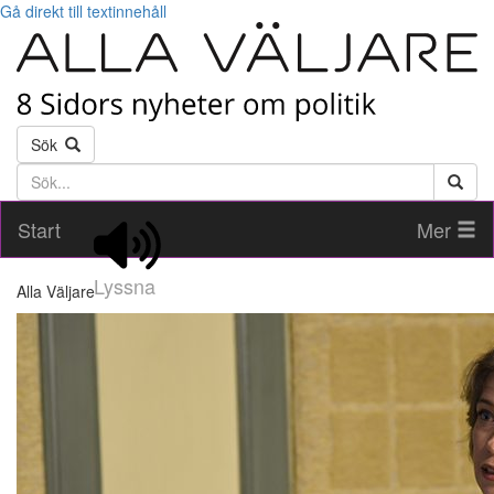
Gå direkt till textinnehåll
Sök
Söktext
Start
Mer
Lyssna
Alla Väljare