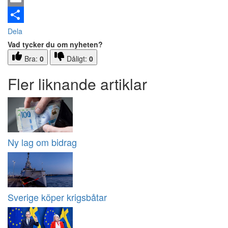
Email
Dela
Vad tycker du om nyheten?
Bra:
0
Dåligt:
0
Fler liknande artiklar
Ny lag om bidrag
Sverige köper krigsbåtar