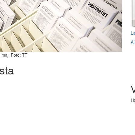
L
Al
v maj. Foto: TT
sta
V
Hä