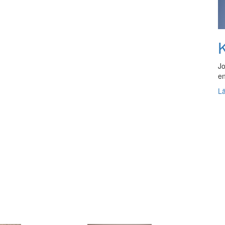
K
Jo
en
L