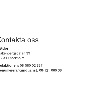
Kontakta oss
Sidor
rakenbergsgatan 39
17 41 Stockholm
edaktionen:
08-580 02 867
renumerera/Kundtjänst:
08-121 060 38