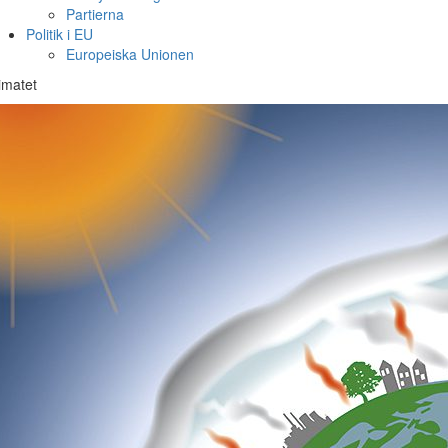
Partierna
Politik i EU
Europeiska Unionen
imatet