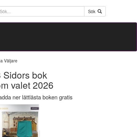
ktext
Sök
la Väljare
 Sidors bok
om valet 2026
adda ner lättlästa boken gratis