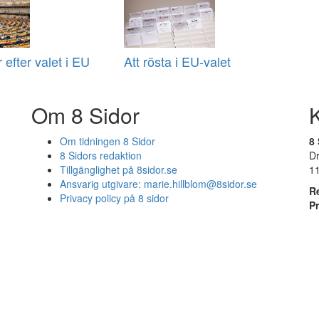
 efter valet i EU
Att rösta i EU-valet
Om 8 Sidor
Om tidningen 8 Sidor
8 
8 Sidors redaktion
D
Tillgänglighet på 8sidor.se
1
Ansvarig utgivare:
marie.hillblom@8sidor.se
R
Privacy policy på 8 sidor
P