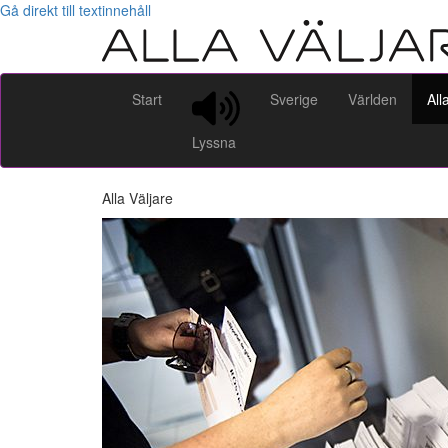
Gå direkt till textinnehåll
Start
Sverige
Världen
All
Lyssna
Alla Väljare