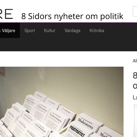
Sö
a Väljare
Sport
Kultur
Vardags
Krönika
Al
8
L