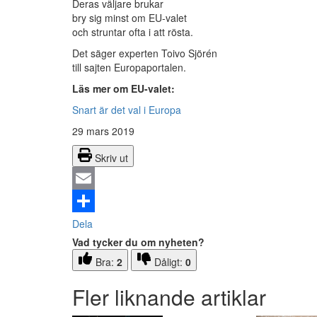
Deras väljare brukar
bry sig minst om EU-valet
och struntar ofta i att rösta.
Det säger experten Toivo Sjörén
till sajten Europaportalen.
Läs mer om EU-valet:
Snart är det val i Europa
29 mars 2019
Skriv ut
Email
Dela
Vad tycker du om nyheten?
Bra:
2
Dåligt:
0
Fler liknande artiklar