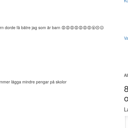
Ku
 barn dorde få bätre jag som är barn 😡😡😡😡😡😡😡🤬😣😖
V
Al
 kommer lägga mindre pengar på skolor
8
L