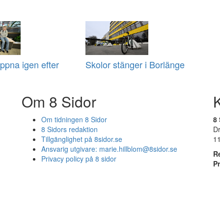
ppna igen efter
Skolor stänger i Borlänge
Om 8 Sidor
Om tidningen 8 Sidor
8 
8 Sidors redaktion
D
Tillgänglighet på 8sidor.se
1
Ansvarig utgivare:
marie.hillblom@8sidor.se
R
Privacy policy på 8 sidor
P