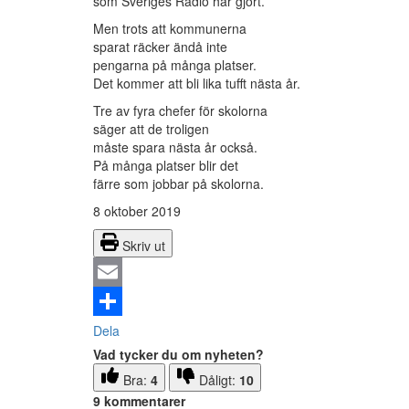
som Sveriges Radio har gjort.
Men trots att kommunerna
sparat räcker ändå inte
pengarna på många platser.
Det kommer att bli lika tufft nästa år.
Tre av fyra chefer för skolorna
säger att de troligen
måste spara nästa år också.
På många platser blir det
färre som jobbar på skolorna.
8 oktober 2019
Skriv ut
Email
Dela
Vad tycker du om nyheten?
Bra:
4
Dåligt:
10
9 kommentarer