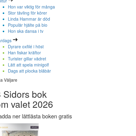
ltur
Hon var viktig för många
Stor tävling för körer
Linda Hammar är död
Populär hjälte på bio
Hon ska dansa i tv
ardags
Dyrare oxfilé i höst
Han fiskar kräftor
Turister gillar vädret
Lätt att spela minigolf
Dags att plocka blåbär
la Väljare
 Sidors bok
om valet 2026
adda ner lättlästa boken gratis