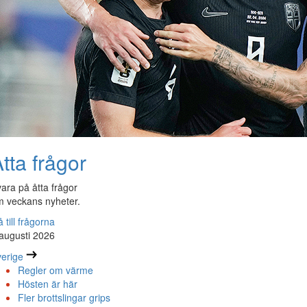
tta frågor
ara på åtta frågor
 veckans nyheter.
 till frågorna
augusti 2026
erige
Regler om värme
Hösten är här
Fler brottslingar grips