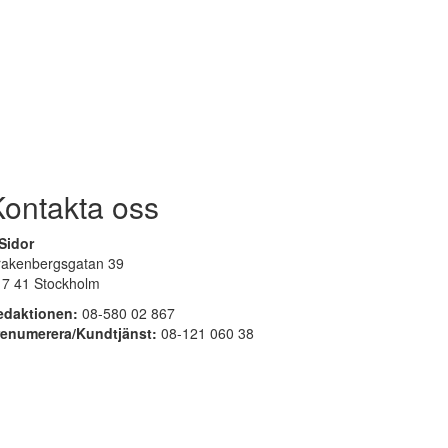
Kontakta oss
Sidor
rakenbergsgatan 39
17 41 Stockholm
edaktionen:
08-580 02 867
renumerera/Kundtjänst:
08-121 060 38