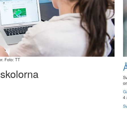
r. Foto: TT
Å
skolorna
Sv
om
Gå
4 
Sv