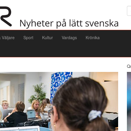
Sö
a Väljare
Sport
Kultur
Vardags
Krönika
Q