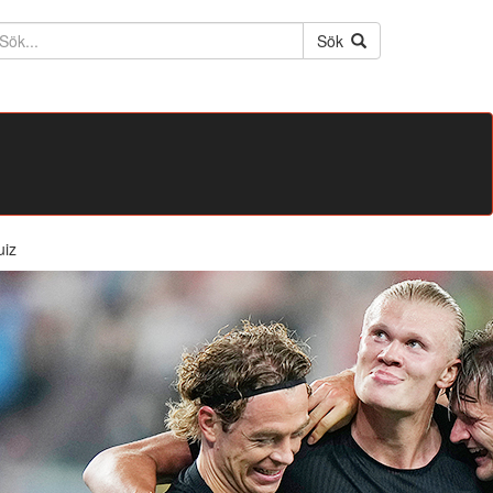
ktext
Sök
uiz