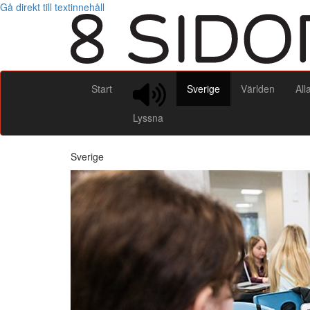
Gå direkt till textinnehåll
Start
Sverige
Världen
All
Lyssna
Sverige