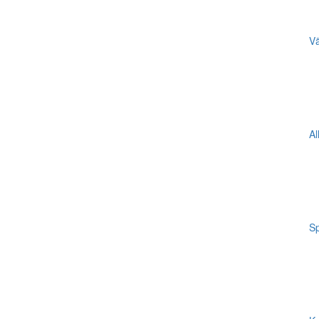
Vä
Al
Sp