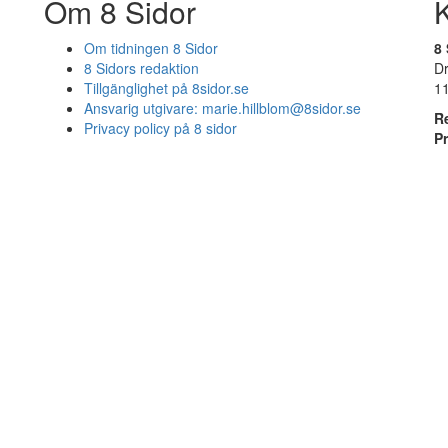
Om 8 Sidor
Om tidningen 8 Sidor
8 
8 Sidors redaktion
D
Tillgänglighet på 8sidor.se
1
Ansvarig utgivare:
marie.hillblom@8sidor.se
R
Privacy policy på 8 sidor
P