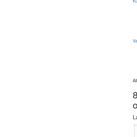
Ku
V
Al
8
L