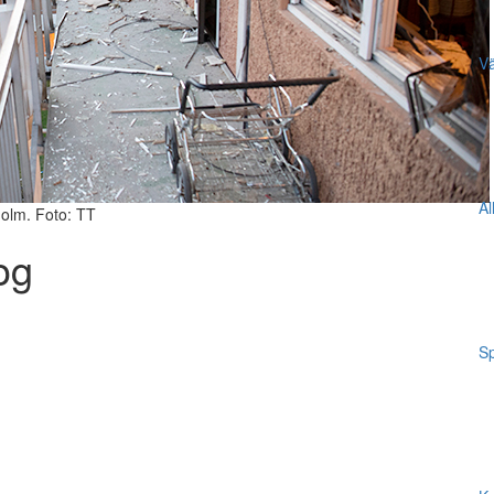
Vä
Al
olm. Foto: TT
og
Sp