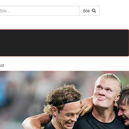
ktext
Sök
uiz