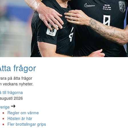
tta frågor
ara på åtta frågor
 veckans nyheter.
 till frågorna
augusti 2026
erige
Regler om värme
Hösten är här
Fler brottslingar grips