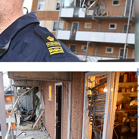
Å
Sv
om
Gå
4 
Sv