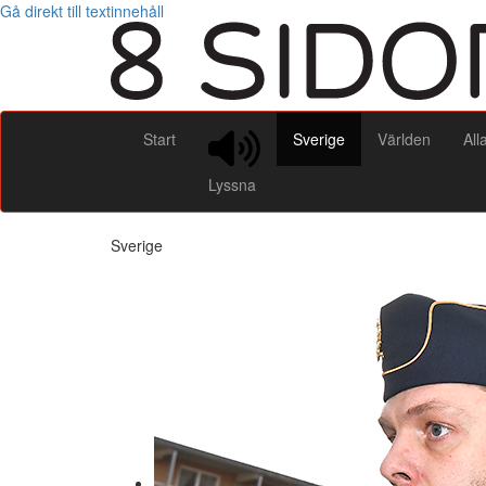
Gå direkt till textinnehåll
Start
Sverige
Världen
All
Lyssna
Sverige