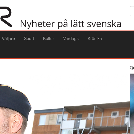
Sö
a Väljare
Sport
Kultur
Vardags
Krönika
Q