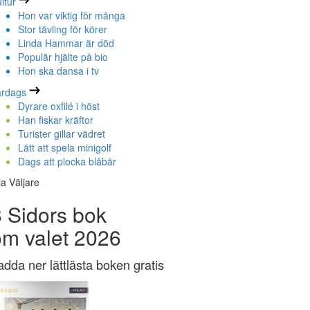
ltur
Hon var viktig för många
Stor tävling för körer
Linda Hammar är död
Populär hjälte på bio
Hon ska dansa i tv
ardags
Dyrare oxfilé i höst
Han fiskar kräftor
Turister gillar vädret
Lätt att spela minigolf
Dags att plocka blåbär
la Väljare
 Sidors bok
om valet 2026
adda ner lättlästa boken gratis