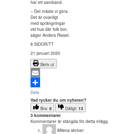
har ett samband.
– Det måste vi göra.
Det är ovanligt
med sprängningar
vid hus där folk bor,
säger Anders Rissel.
8 SIDOR/TT
21 januari 2020
Skriv ut
Email
Dela
Vad tycker du om nyheten?
Bra:
6
Dåligt:
13
3 kommentarer
Kommentarer är stängda för detta inlägg.
Milena
skriver: