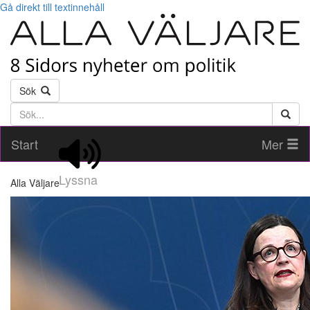
Gå direkt till textinnehåll
Sök
Söktext
Start
Mer
Lyssna
Alla Väljare